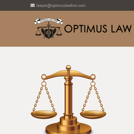
lawyer@optimuslawfirm.com